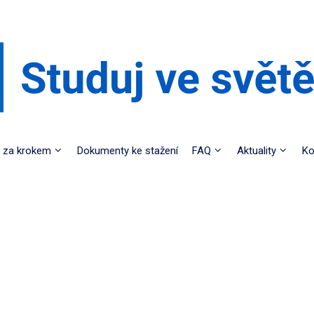
 za krokem
Dokumenty ke stažení
FAQ
Aktuality
Ko
audis