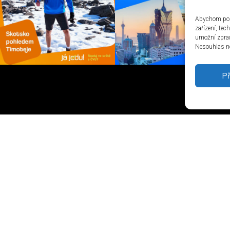
Abychom posk
zařízení, te
umožní zprac
Nesouhlas ne
Př