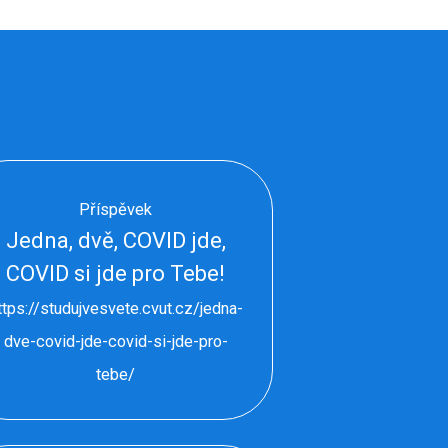
Příspěvek
Jedna, dvě, COVID jde,
COVID si jde pro Tebe!
ttps://studujvesvete.cvut.cz/jedna-
dve-covid-jde-covid-si-jde-pro-
tebe/