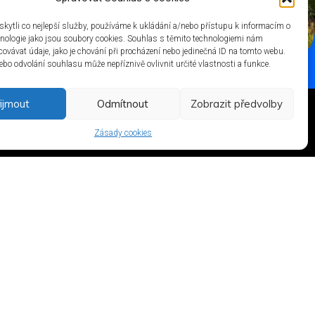
ytli co nejlepší služby, používáme k ukládání a/nebo přístupu k informacím o
chnologie jako jsou soubory cookies. Souhlas s těmito technologiemi nám
ovávat údaje, jako je chování při procházení nebo jedinečná ID na tomto webu.
bo odvolání souhlasu může nepříznivě ovlivnit určité vlastnosti a funkce.
ijmout
Odmítnout
Zobrazit předvolby
Zásady cookies