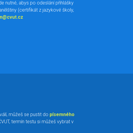
de nutné, abys po odeslání přihlášky
ělštiny (certifikát z jazykové školy,
an@cvut.cz
hválí, můžeš se pustit do
písemného
VUT, termín testu si můžeš vybrat v