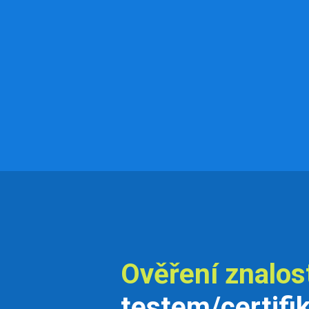
Ověření znalos
testem/certifi