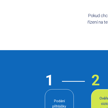
Pokud chce
řízení na t
Ověř
Podání
cizí
přihlášky