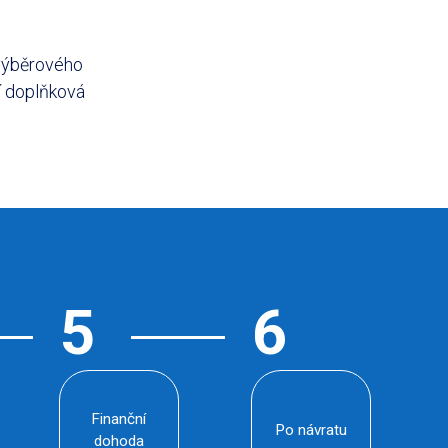
 výběrového
ší doplňková
Finanční
Po návratu
dohoda