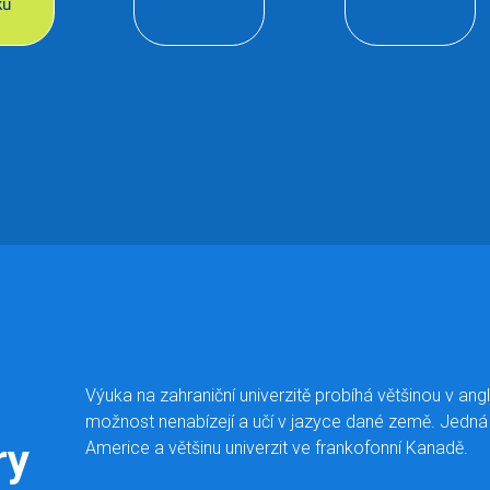
ků
Výuka na zahraniční univerzitě probíhá většinou v angli
možnost nenabízejí a učí v jazyce dané země. Jedná s
ry
Americe a většinu univerzit ve frankofonní Kanadě.