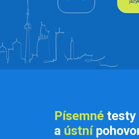
jazy
Písemné
testy
a
ústní
pohovo