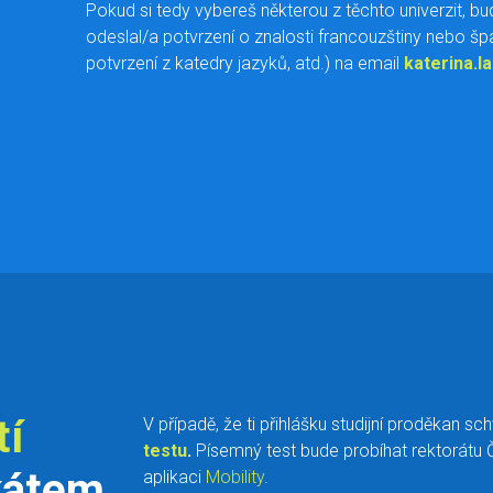
Pokud si tedy vybereš některou z těchto univerzit, bu
odeslal/a potvrzení o znalosti francouzštiny nebo špan
potvrzení z katedry jazyků, atd.) na email
katerina.l
tí
V případě, že ti přihlášku studijní proděkan sc
testu
.
Písemný test bude probíhat rektorátu Č
kátem
aplikaci
Mobility
.