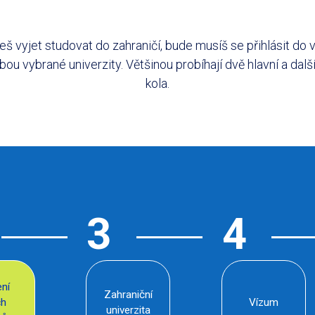
š vyjet studovat do zahraničí, bude musíš se přihlásit do
ebou vybrané univerzity. Většinou probíhají dvě hlavní a dal
kola.
ení
Zahraniční
ch
Vízum
univerzita