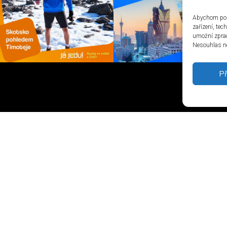
Abychom posk
zařízení, te
umožní zprac
Nesouhlas ne
Př