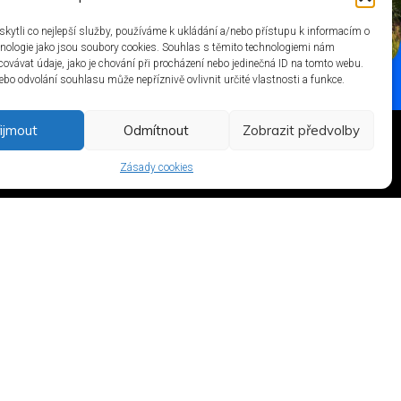
ytli co nejlepší služby, používáme k ukládání a/nebo přístupu k informacím o
chnologie jako jsou soubory cookies. Souhlas s těmito technologiemi nám
ovávat údaje, jako je chování při procházení nebo jedinečná ID na tomto webu.
bo odvolání souhlasu může nepříznivě ovlivnit určité vlastnosti a funkce.
ijmout
Odmítnout
Zobrazit předvolby
Zásady cookies