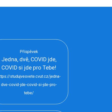
Příspěvek
Jedna, dvě, COVID jde,
COVID si jde pro Tebe!
ttps://studujvesvete.cvut.cz/jedna-
dve-covid-jde-covid-si-jde-pro-
tebe/