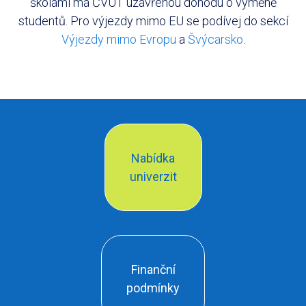
školami má ČVUT uzavřenou dohodu o výměně
studentů. Pro výjezdy mimo EU se podívej do sekcí
Výjezdy mimo Evropu
a
Švýcarsko
.
Nabídka
univerzit
Finanční
podmínky