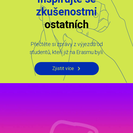
zkušenostmi
ostatních
Přečtěte si zprávy z výjezdů od
studentů, kteří již na Erasmu byli.
Zjistit více