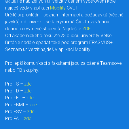
aktuálně nabízených univerzit v daném výběrovém kole
najdeš vždy v aplikaci
Mobility
CVUT.
Určitě si prohlédni i seznam informací a požadavků (včetně
jazyků) od univerzit, se kterými má ČVUT uzavřenou
dohodu o výměně studentů. Najdeš je
ZDE
.
Od akademického roku 22/23 budou univerzity Velké
Británie nadále spadat také pod program ERASMUS+.
Seznam univerzit najdeš v aplikaci Mobility.
Pro lepší komunikaci s fakultami jsou založené Teamsové
nebo FB skupiny:
Pro FS –
zde
Pro FD –
zde
Pro FEL –
zde
Pro FBMI –
zde
Pro FSV –
zde
Pro FA –
zde