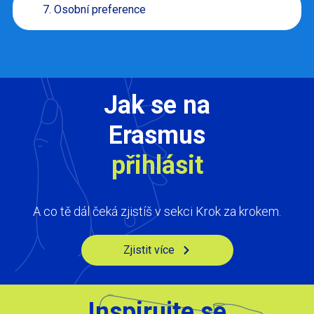
7. Osobní preference
Jak se na
Erasmus
přihlásit
A co tě dál čeká zjistíš v sekci Krok za krokem.
Zjistit více
Inspirujte se