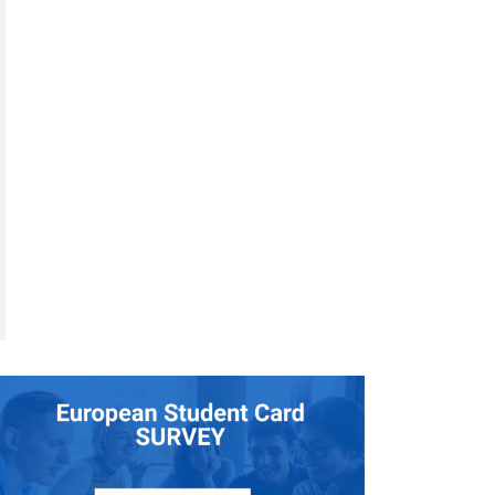
Evropský studentský průkaz (ESC) je
společný evropský průkaz totožnosti pro
studenty vysokých škol. ESC umožňuje
studentům snadno prokázat svůj
studentský status, když jsou na výměnném
pobytu v Evropě, a usnadňuje jim přístup ke
studentským službám: od univerzitních
zařízení, jako jsou knihovny a menzy, po
online zdroje, slevy a veřejnou dopravu.