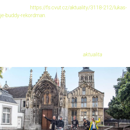
rozhovoru na
https://fs.cvut.cz/aktuality/3118-212/lukas-
je-buddy-rekordman.
Foto a informace použity z FS ČVUT (
aktualita
)