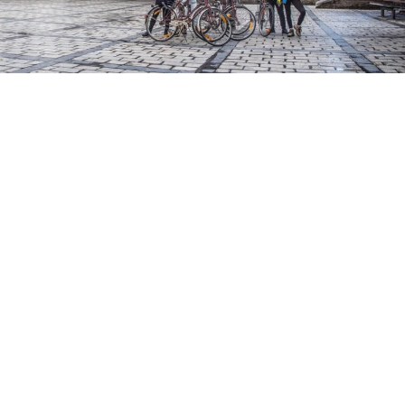
Pokud jsi
student nebo doktorand
, můžeš se přihlásit v
průběhu celého roku. Přihlašovací kola jsou postupně
vypisována v závislosti na finančních prostředcích ČVUT.
Jen počítej s tím, že přihlásit se musíš s dostatečným
předstihem (min. 2-3 měsíce) před začátkem plánované
stáže.
Akademický rok 2025/2026
Termín přihlašování pro
BC. A MGR. STUDENTY
1. 10.
2025 – 16. 11. 2025:
stáže se zahájením nejdříve od
7. 1. 2026
Termín přihlašování pro
BUDOUCÍ ABSOLVENTY
, kteří
končí v lednu-únoru 2026
od 3. 11. 2025 do 18. 01.