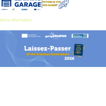
More information
Nadace
garagErasmus Foundation
ve spolupráci s národní
agenturou
Erasmus+ INDIRE National Agency
vyhlašuje
ročník 2026 soutěže
Laissez-Passer of the Erasmus
Generation
.
Soutěž je určena studentům a absolventům, kteří mají za