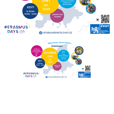
Erasmus Day na ČVUT | 14. října 2025
od 10:00 do 14:00
Chceš se dozvědět víc o programu