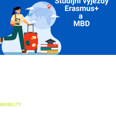
Chceš si vyzkoušet
studium v zahraničí
? Přemýšlíš nad
výjezdem
v akademickém roce 2026/27
?
Pak máš jedinečnou příležitost se přihlásit!
1. kolo výběrového řízení na studijní výjezd s Erasmus+
bude probíhat
od 3. 11. do 5. 12. 2025
přes aplikaci
MOBILITY
.