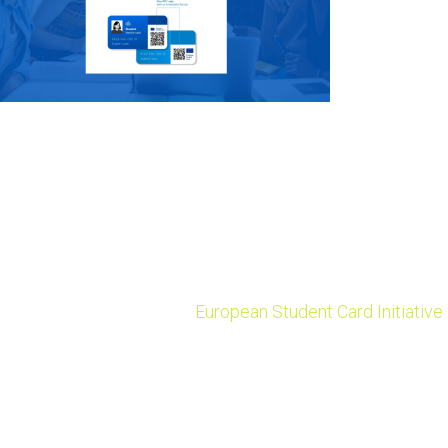
ESC není nová karta. Jedná se o soubor společných prvků
(„logo ESC“) přidaných na stávající studentské karty, které
pomáhají rozpoznat a ověřit status studenta v evropských
zemích.
ESC je součástí iniciativy
European Student Card Initiative
,
kterou podporuje Generální ředitelství Evropské komise
pro vzdělávání, mládež, sport a kulturu (DG EAC) s cílem
usnadnit, zatraktivnit a obohatit mobilitu studentů.
Tento každoroční průzkum je určen studentům vysokých