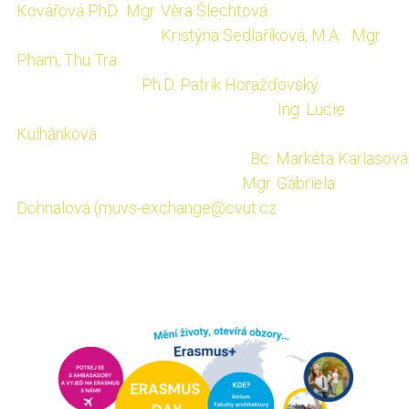
Kovářová PhD.
,
Mgr. Věra Šlechtová
Fakulta architektury:
Kristýna Sedlaříková, M.A
.,
Mgr.
Pham, Thu Tra
Fakulta dopravní:
Ph.D. Patrik Horažďovský
Fakulta biomedicínského inženýrství:
Ing. Lucie
Kulhánková
Fakulta informačních technologií:
Bc. Markéta Karlasová
Masarykův ústav vyšších studií:
Mgr. Gabriela
Dohnalová (
muvs-exchange@cvut.cz
)
Přejeme šťastnou ruku při výběru!