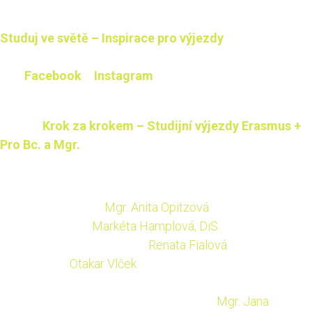
Potřebuješ se nejdřív rozkoukat a rozmyslet, kam vlastně
chceš vycestovat? Podívej se na naše webové stránky
Studuj ve světě – Inspirace pro výjezdy
, kde studenti
sdílejí své zkušenosti s výjezdem nebo na naše sociální
sítě:
Facebook
a
Instagram
.
Vše, co potřebuješ vědět o výjezdech do zahraničí najdeš
v sekci:
Krok za krokem – Studijní výjezdy Erasmus +
Pro Bc. a Mgr.
K dispozici jsou fakultní koordinátoři pro Erasmus+:
Fakulta stavební:
Mgr. Anita Opitzová
Fakulta strojní:
Markéta Hamplová, DiS.
Fakulta elektrotechnická:
Renata Fialová
(výjezdy
studentů),
Otakar Vlček
(kontakty partnerských
univerzit)
Fakulta jaderná a fyzikálně inženýrská:
Mgr. Jana