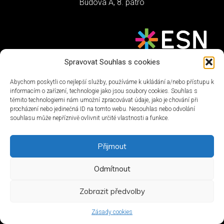
Budova A, 8. patro
Spravovat Souhlas s cookies
Abychom poskytli co nejlepší služby, používáme k ukládání a/nebo přístupu k
informacím o zařízení, technologie jako jsou soubory cookies. Souhlas s
těmito technologiemi nám umožní zpracovávat údaje, jako je chování při
procházení nebo jedinečná ID na tomto webu. Nesouhlas nebo odvolání
souhlasu může nepříznivě ovlivnit určité vlastnosti a funkce.
Přijmout
Odmítnout
Zobrazit předvolby
Zásady cookies