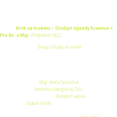
Vše, co potřebuješ vědět o výjezdech do zahraničí najdeš
v sekci:
Krok za krokem – Studijní výjezdy Erasmus +
Pro Bc. a Mgr.
(Případně F&Q)
Inspiraci najdeš na
blogu Studuj ve světě
.
K dispozici jsou fakultní koordinátoři pro Erasmus+:
Fakulta stavební:
Mgr. Anita Opitzová
Fakulta strojní:
Markéta Hamplová, DiS.
Fakulta elektrotechnická:
Renata Fialová
(výjezdy
studentů),
Otakar Vlček
(kontakty partnerských
univerzit)