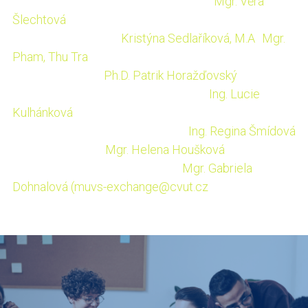
Fakulta jaderná a fyzikálně inženýrská:
Mgr.
Věra
Šlechtová
Fakulta architektury:
Kristýna Sedlaříková, M.A
.,
Mgr.
Pham, Thu Tra
Fakulta dopravní:
Ph.D. Patrik Horažďovský
Fakulta biomedicínského inženýrství:
Ing. Lucie
Kulhánková
Fakulta informačních technologií:
Ing. Regina Šmídová
Kancelář rektora:
Mgr. Helena Houšková
Masarykův ústav vyšších studií:
Mgr. Gabriela
Dohnalová (
muvs-exchange@cvut.cz
).