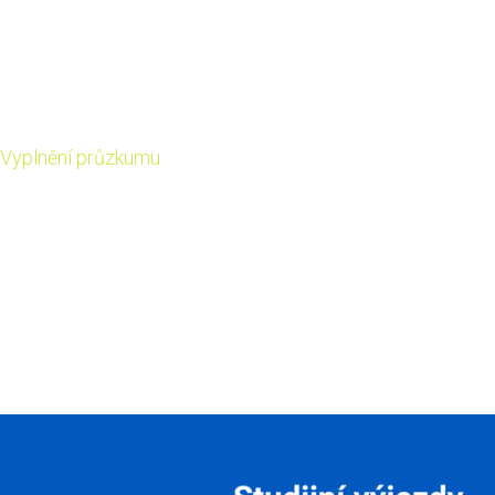
škol, zástupcům vysokých škol a poskytovatelům služeb
pro studenty. Cílem je zjistit, jaké máte povědomí o ESC a
jaké jsou vaše zkušenosti s jeho používáním, aby se
zlepšilo jeho fungování.
Vyplnění průzkumu
zabere pouze 10 minut a bude
otevřeno do 7. listopadu 2025. Průzkum je dobrovolný a
anonymní.