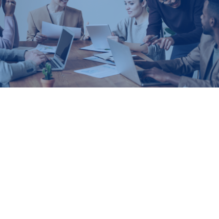
Přihlašování do 15. 1. 2026
Určeno pro krátkodobé pracovní stáže Erasmus+ v délce
max. 30 dní s
datem ukončení do 30.6.2026
Postup přihlašování najdete zde:
https://studujvesvete.cvut.cz/krok-za-krokem/pracovni-
staze/