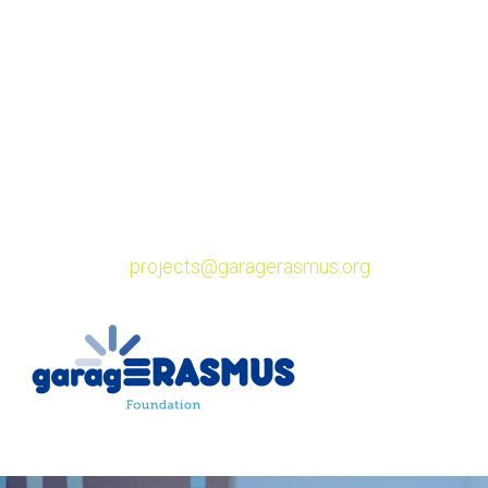
2026 ve
Florence
.
Uzávěrka přihlášek:
6. března 2026 (23:59 CET)
Soutěž představuje jedinečnou příležitost proměnit nápad
v konkrétní projekt s reálným dopadem na komunitu.
Pokud máte zkušenost se zahraniční mobilitou a chcete
přispět k pozitivní změně ve společnosti, neváhejte se
zapojit.
Více informací:
projects@garagerasmus.org