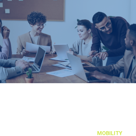
Chceš si vyzkoušet
studium v zahraničí
? Přemýšlíš nad
výjezdem
v akademickém roce 2026/27
?
Pak máš jedinečnou příležitost se přihlásit!
2. kolo výběrového řízení na studijní výjezd s Erasmus+
bude probíhat
2.–6. 3. 2026
přes aplikaci
MOBILITY
.