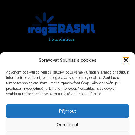
Spravovat Souhlas s cookies
Abychom poskytli co nejlepší služby, používáme k ukládání a/nebo přístupu k
informacím o zařízení, technologie jako jsou soubory cookies. Souhlas s
těmito technologiemi nám umožní zpracovávat údaje, jako je chování při
procházení nebo jedinečná ID na tomto webu. Nesouhlas nebo odvolání
souhlasu může nepříznivě ovlivnit určité vlastnosti a funkce.
Přijmout
Odmítnout