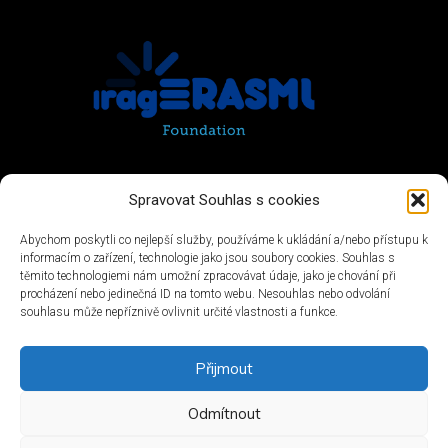
Spravovat Souhlas s cookies
Abychom poskytli co nejlepší služby, používáme k ukládání a/nebo přístupu k
informacím o zařízení, technologie jako jsou soubory cookies. Souhlas s
těmito technologiemi nám umožní zpracovávat údaje, jako je chování při
procházení nebo jedinečná ID na tomto webu. Nesouhlas nebo odvolání
souhlasu může nepříznivě ovlivnit určité vlastnosti a funkce.
Přijmout
Odmítnout