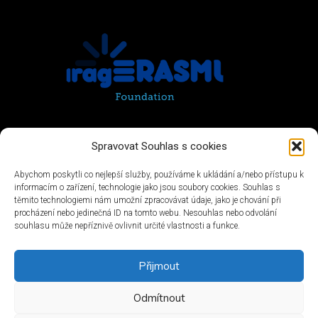
Spravovat Souhlas s cookies
Abychom poskytli co nejlepší služby, používáme k ukládání a/nebo přístupu k
informacím o zařízení, technologie jako jsou soubory cookies. Souhlas s
těmito technologiemi nám umožní zpracovávat údaje, jako je chování při
procházení nebo jedinečná ID na tomto webu. Nesouhlas nebo odvolání
souhlasu může nepříznivě ovlivnit určité vlastnosti a funkce.
Přijmout
Odmítnout