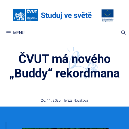
Přeskočit
na
obsah
MENU
ČVUT má nového
„Buddy“ rekordmana
26. 11. 2025
|
Tereza Nováková