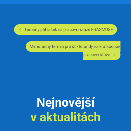
Navigace
Termíny přihlášek na pracovní stáže ERASMUS+
příspěvků
Mimořádný termín pro doktorandy na krátkodobé
pracovní stáže
Nejnovější
v aktualitách